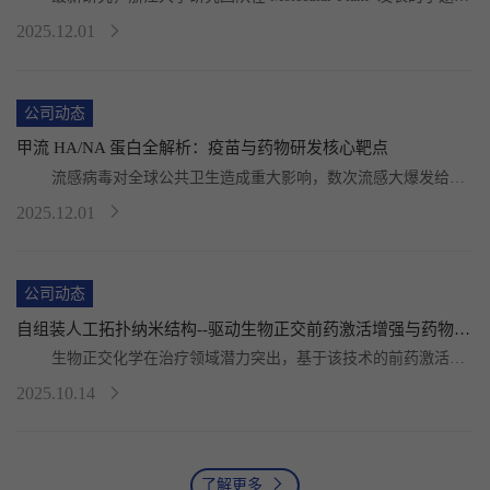
“BIK1-mediated phosphorylation and ...
2025.12.01
公司动态
甲流 HA/NA 蛋白全解析：疫苗与药物研发核心靶点
	流感病毒对全球公共卫生造成重大影响，数次流感大爆发给人
类经济和健康造成了严重危害。甲型流感病毒的变异...
2025.12.01
公司动态
自组装人工拓扑纳米结构--驱动生物正交前药激活增强与药物穿透提升助力癌症免疫治疗
	生物正交化学在治疗领域潜力突出，基于该技术的前药激活策
略——既能精准递药，又可通过非生物手段激活药物。...
2025.10.14
了解更多