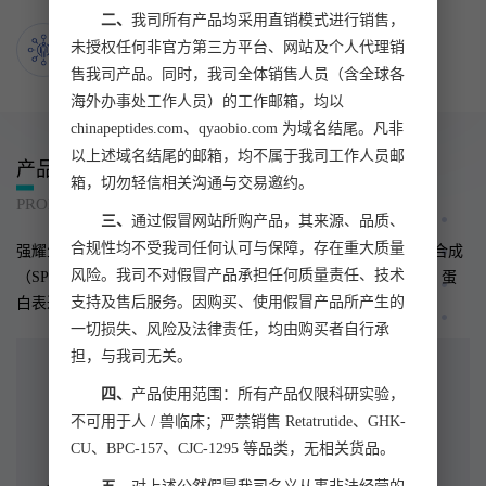
二、
我司所有产品均采用直销模式进行销售，
50000
+全球客户
未授权任何非官方第三方平台、网站及个人代理销
客户遍布全球50多个国家及中国港澳台等地区
售我司产品。同时，我司全体销售人员（含全球各
海外办事处工作人员）的工作邮箱，均以
chinapeptides.com、qyaobio.com 为域名结尾。凡非
以上述域名结尾的邮箱，均不属于我司工作人员邮
产品与服务
箱，切勿轻信相关沟通与交易邀约。
PRODUCTS AND SERVICES
三、
通过假冒网站所购产品，其来源、品质、
合规性均不受我司任何认可与保障，存在重大质量
强耀生物专注于生命科学科研事业，是国内较早采用“多肽固相合成
风险。我司不对假冒产品承担任何质量责任、技术
（SPPS）” 技术合成多肽的科技型企业，为客户提供多肽合成、蛋
支持及售后服务。因购买、使用假冒产品所产生的
白表达、抗体制备等一站式多元化服务。
一切损失、风险及法律责任，均由购买者自行承
担，与我司无关。
四、
产品使用范围：所有产品仅限科研实验，
不可用于人 / 兽临床；严禁销售 Retatrutide、GHK-
CU、BPC-157、CJC-1295 等品类，无相关货品。