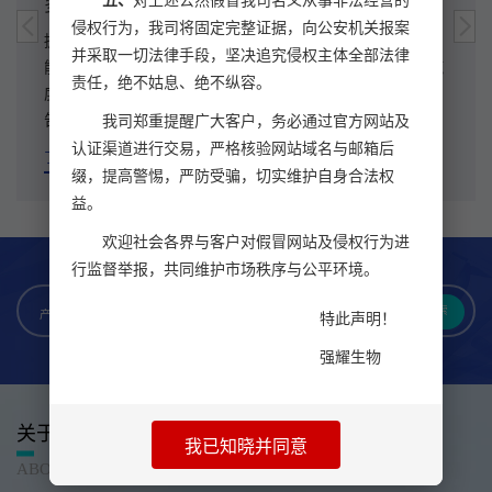
五、
对上述公然假冒我司名义从事非法经营的
多肽合成
侵权行为，我司将固定完整证据，向公安机关报案
拥有先进的多肽合成、纯化、冻干设备及完善的工艺流程，
并采取一切法律手段，坚决追究侵权主体全部法律
能够根据客户要求合成不同长度、不同氨基酸序列和不同纯
责任，绝不姑息、绝不纵容。
度级别的多肽，保证多肽质量，并附有HPLC和MS检测报
告。
我司郑重提醒广大客户，务必通过官方网站及
认证渠道进行交易，严格核验网站域名与邮箱后
了解更多
缀，提高警惕，严防受骗，切实维护自身合法权
益。
欢迎社会各界与客户对假冒网站及侵权行为进
行监督举报，共同维护市场秩序与公平环境。
搜索
产品名称
特此声明！
强耀生物
关于我们
我已知晓并同意
ABOUT US