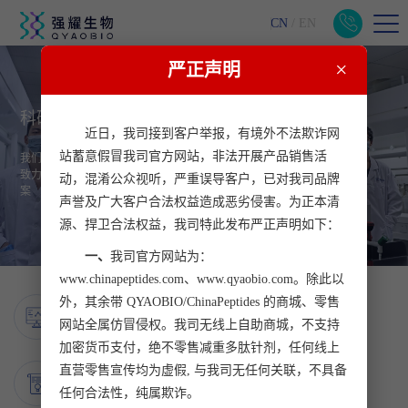
CN
/
EN
×
严正声明
科研工匠 实在 用心
近日，我司接到客户举报，有境外不法欺诈网
站蓄意假冒我司官方网站，非法开展产品销售活
我们是专注细节，追求极致的创新科研团队，崇尚工匠精神
致力于为客户提供更实在，更用心的生命科学科研服务解决方
动，混淆公众视听，严重误导客户，已对我司品牌
案
声誉及广大客户合法权益造成恶劣侵害。为正本清
源、捍卫合法权益，我司特此发布严正声明如下：
一、
我司官方网站为：
www.chinapeptides.com、www.qyaobio.com。除此以
18
外，其余带 QYAOBIO/ChinaPeptides 的商城、零售
年匠心研发
网站全属仿冒侵权。我司无线上自助商城，不支持
采用高标准内部质量监督审核，严守产品品质
加密货币支付，绝不零售减重多肽针剂，任何线上
300
直营零售宣传均为虚假, 与我司无任何关联，不具备
+核心技术
任何合法性，纯属欺诈。
成熟掌握多肽特殊修饰的核心技术