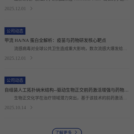
“BIK1-mediated phosphorylation and ...
2025.12.01
公司动态
甲流 HA/NA 蛋白全解析：疫苗与药物研发核心靶点
	流感病毒对全球公共卫生造成重大影响，数次流感大爆发给人
类经济和健康造成了严重危害。甲型流感病毒的变异...
2025.12.01
公司动态
自组装人工拓扑纳米结构--驱动生物正交前药激活增强与药物穿透提升助力癌症免疫治疗
	生物正交化学在治疗领域潜力突出，基于该技术的前药激活策
略——既能精准递药，又可通过非生物手段激活药物。...
2025.10.14
了解更多