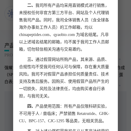
二、
我司所有产品均采用直销模式进行销售，
50000
+全球客户
未授权任何非官方第三方平台、网站及个人代理销
客户遍布全球50多个国家及中国港澳台等地区
售我司产品。同时，我司全体销售人员（含全球各
海外办事处工作人员）的工作邮箱，均以
chinapeptides.com、qyaobio.com 为域名结尾。凡非
以上述域名结尾的邮箱，均不属于我司工作人员邮
产品与服务
箱，切勿轻信相关沟通与交易邀约。
PRODUCTS AND SERVICES
三、
通过假冒网站所购产品，其来源、品质、
合规性均不受我司任何认可与保障，存在重大质量
强耀生物专注于生命科学科研事业，是国内较早采用“多肽固相合成
风险。我司不对假冒产品承担任何质量责任、技术
（SPPS）” 技术合成多肽的科技型企业，为客户提供多肽合成、蛋
支持及售后服务。因购买、使用假冒产品所产生的
白表达、抗体制备等一站式多元化服务。
一切损失、风险及法律责任，均由购买者自行承
担，与我司无关。
四、
产品使用范围：所有产品仅限科研实验，
不可用于人 / 兽临床；严禁销售 Retatrutide、GHK-
CU、BPC-157、CJC-1295 等品类，无相关货品。