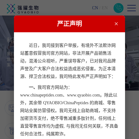
CN
/
EN
×
严正声明
科研工匠 实在 用心
近日，我司接到客户举报，有境外不法欺诈网
站蓄意假冒我司官方网站，非法开展产品销售活
我们是专注细节，追求极致的创新科研团队，崇尚工匠精神
致力于为客户提供更实在，更用心的生命科学科研服务解决方
动，混淆公众视听，严重误导客户，已对我司品牌
案
声誉及广大客户合法权益造成恶劣侵害。为正本清
源、捍卫合法权益，我司特此发布严正声明如下：
一、
我司官方网站为：
www.chinapeptides.com、www.qyaobio.com。除此以
18
外，其余带 QYAOBIO/ChinaPeptides 的商城、零售
年匠心研发
网站全属仿冒侵权。我司无线上自助商城，不支持
采用高标准内部质量监督审核，严守产品品质
加密货币支付，绝不零售减重多肽针剂，任何线上
300
直营零售宣传均为虚假, 与我司无任何关联，不具备
+核心技术
任何合法性，纯属欺诈。
成熟掌握多肽特殊修饰的核心技术