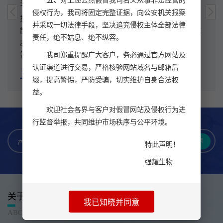
五、
对上述公然假冒我司名义从事非法经营的
多肽合成
侵权行为，我司将固定完整证据，向公安机关报案
拥有先进的多肽合成、纯化、冻干设备及完善的工艺流程，
并采取一切法律手段，坚决追究侵权主体全部法律
能够根据客户要求合成不同长度、不同氨基酸序列和不同纯
责任，绝不姑息、绝不纵容。
度级别的多肽，保证多肽质量，并附有HPLC和MS检测报
告。
我司郑重提醒广大客户，务必通过官方网站及
认证渠道进行交易，严格核验网站域名与邮箱后
了解更多
缀，提高警惕，严防受骗，切实维护自身合法权
益。
欢迎社会各界与客户对假冒网站及侵权行为进
行监督举报，共同维护市场秩序与公平环境。
搜索
产品名称
特此声明！
强耀生物
关于我们
我已知晓并同意
ABOUT US